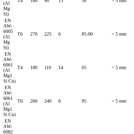
T4
180
90
13
50
> 5 mm
(Al
Mg
Si)
EN
AW-
6005
T6
270
225
6
85-90
> 5 mm
(Al
Mg
Si)
EN
AW-
6061
T4
180
110
14
65
> 5 mm
(Al
Mg1
Si Cu)
EN
AW-
6061
T6
260
240
6
95
> 5 mm
(Al
Mg1
Si Cu)
EN
AW-
6082