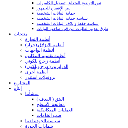
نص التوضيح المتعلق بتسجيل الكاميرات
نص الإفصاح للجمهور
حماية البيانات الشخصية
سياسة حماية البيانات الشخصية
سياسة حفظ وإتلاف البيانات الشخصية
طرق تقديم الطلبات من قبل صاحب البيانات
منتجات
أنظمة النجارة
أنظمة الانزلاق (جرار)
أنظمة الواجهات
أنظمة تقسيم المكاتب
أنظمة زجاج بلكوني
الدرابزين ( درج وبلكون)
أنظمة أخرى
بروفيلات استتدر
المشاريع
إنتاج
منشأتنا
البثق ( القذف )
معالجة الأسطح
العمليات الميكانيكية
صب الخامات
سياسة الجودة لدينا
شهادات الجودة