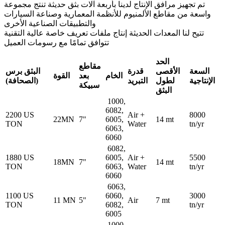
تم تجهيز مرافق الإنتاج لدينا بأربعة آلات بثق حديثة تنتج مجموعة
واسعة من مقاطع الألمنيوم للأنظمة المعمارية وصناعة السيارات
والتطبيقات الصناعية الأخرى
تتيح لنا المعدات الحديثة إنتاج ملفات تعريف خاصة عالية التقنية
تتوافق تمامًا مع رسومات العميل
الحد
مقاطع
السعة
الأقصى
قدرة
البثق برس
الخام
بعد
القوة
الإنتاجية
لطول
التبريد
(الصحافة)
سبيكة
البثق
1000,
6082,
2200 US
Air +
8000
22MN
7"
6005,
14 mt
TON
Water
tn/yr
6063,
6060
6082,
1880 US
6005,
Air +
5500
18MN
7"
14 mt
TON
6063,
Water
tn/yr
6060
6063,
1100 US
6060,
3000
11 MN
5"
Air
7 mt
TON
6082,
tn/yr
6005
1000,