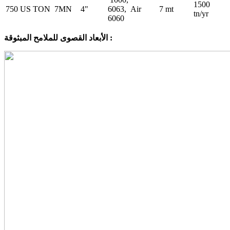
1500
750 US TON
7MN
4"
6063,
Air
7 mt
tn/yr
6060
الأبعاد القصوى للملامح المبثوقة :