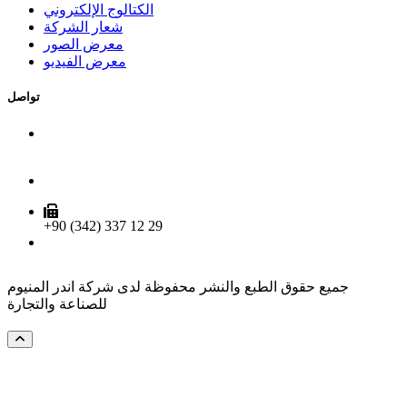
الكتالوج الإلكتروني
شعار الشركة
معرض الصور
معرض الفيديو
تواصل
4.Org. San. Böl. 83422 Nolu Cd. No:3 Şehitkamil /
Gaziantep
+90 (342) 290 35 02
+90 (342) 337 12 29
info@enderalu.com
جميع حقوق الطبع والنشر محفوظة لدى شركة اندر المنيوم
للصناعة والتجارة