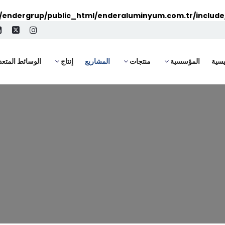
endergrup/public_html/enderaluminyum.com.tr/include
يسية
المؤسسية
منتجات
المشاريع
إنتاج
الوسائط المتع