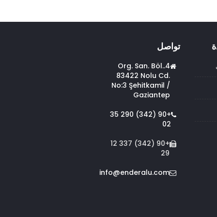
ة
تواصل
4.Org. San. Böl.
83422 Nolu Cd.
No:3 Şehitkamil /
Gaziantep
+90 (342) 290 35
02
+90 (342) 337 12
29
info@enderalu.com