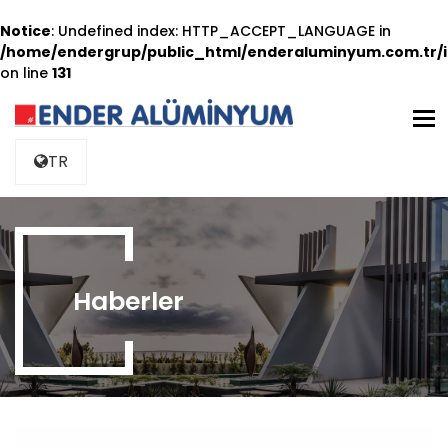
Notice
: Undefined index: HTTP_ACCEPT_LANGUAGE in
/home/endergrup/public_html/enderaluminyum.com.tr/i
on line
131
M
TR
Haberler