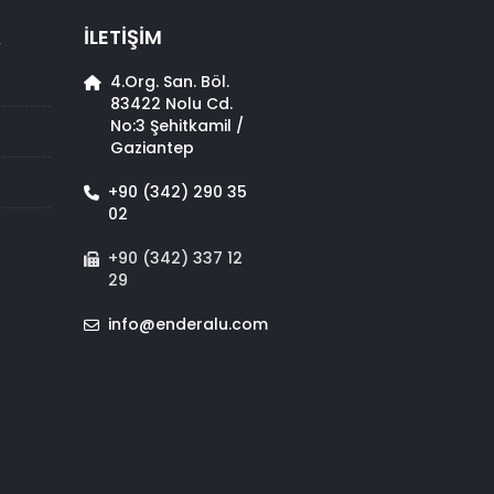
A
İLETİŞİM
4.Org. San. Böl.
83422 Nolu Cd.
No:3 Şehitkamil /
Gaziantep
+90 (342) 290 35
02
+90 (342) 337 12
29
info@enderalu.com