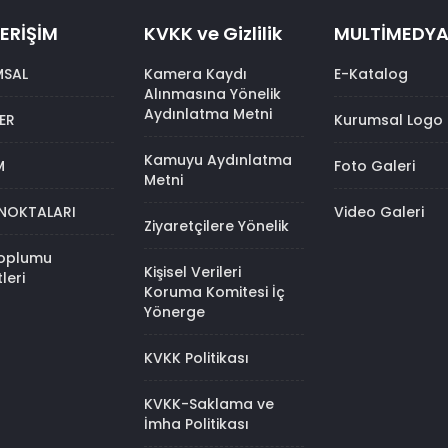
 ERİŞİM
KVKK ve Gizlilik
MULTİMEDY
MSAL
Kamera Kaydı
E-Katalog
Alınmasına Yönelik
Aydınlatma Metni
ER
Kurumsal Logo
Kamuyu Aydınlatma
M
Foto Galeri
Metni
 NOKTALARI
Video Galeri
Ziyaretçilere Yönelik
Toplumu
Kişisel Verileri
leri
Koruma Komitesi İç
Yönerge
KVKK Politikası
KVKK-Saklama ve
İmha Politikası