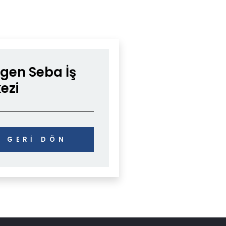
gen Seba İş
ezi
GERİ DÖN