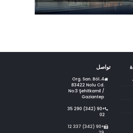
ة
تواصل
4.Org. San. Böl.
83422 Nolu Cd.
No:3 Şehitkamil /
Gaziantep
+90 (342) 290 35
02
+90 (342) 337 12
29