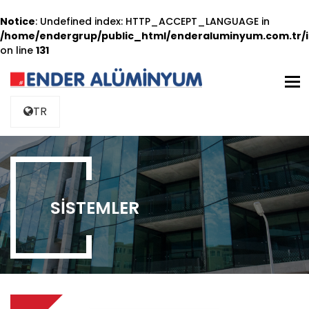
Notice
: Undefined index: HTTP_ACCEPT_LANGUAGE in
/home/endergrup/public_html/enderaluminyum.com.tr/i
on line
131
M
TR
SISTEMLER