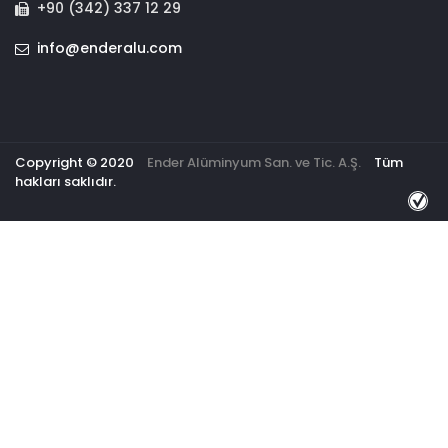
+90 (342) 337 12 29
info@enderalu.com
Copyright © 2020
Ender Alüminyum San. ve Tic. A.Ş.
Tüm
hakları saklıdır.