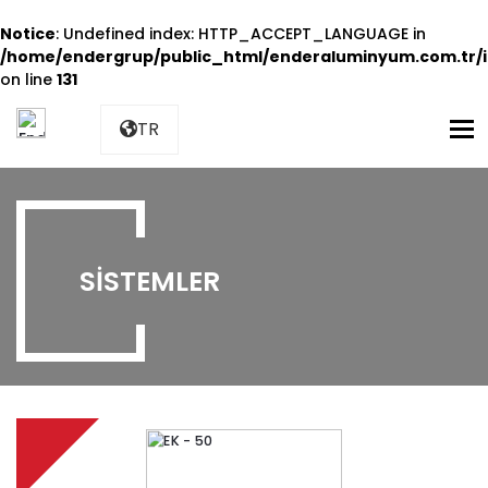
Notice
: Undefined index: HTTP_ACCEPT_LANGUAGE in
/home/endergrup/public_html/enderaluminyum.com.tr/i
on line
131
M
TR
SISTEMLER