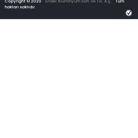
Copyright © 2020
Ender Alüminyum San. ve Tic. A.Ş.
Tüm
hakları saklıdır.