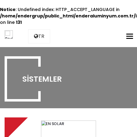
Notice
: Undefined index: HTTP_ACCEPT_LANGUAGE in
/home/endergrup/public_html/enderaluminyum.com.tr/i
on line
131
M
TR
SISTEMLER